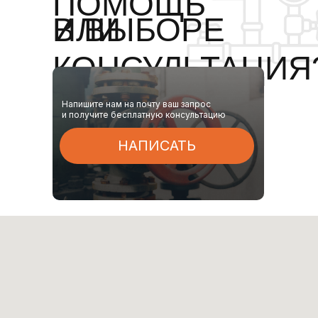
ПОМОЩЬ
ИЛИ
В ВЫБОРЕ
КОНСУЛЬТАЦИЯ
Напишите нам на почту ваш запрос
и получите бесплатную консультацию
НАПИСАТЬ