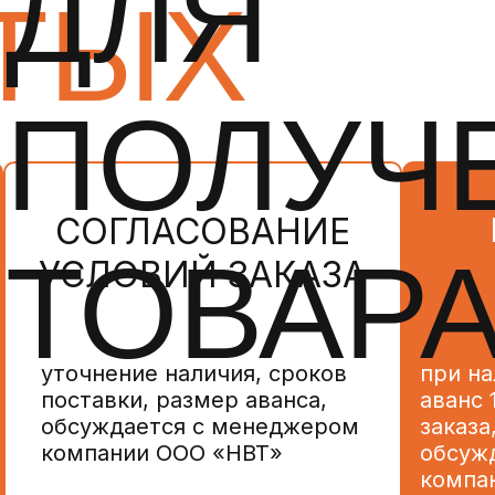
ДЛЯ
ТЫХ
ПОЛУЧ
СОГЛАСОВАНИЕ
ТОВАР
УСЛОВИЙ ЗАКАЗА
уточнение наличия, сроков
при на
поставки, размер аванса,
аванс
обсуждается с менеджером
заказа
компании ООО «НВТ»
обсуж
компа