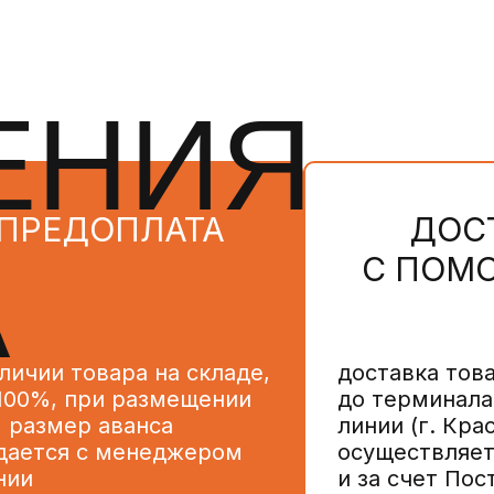
ЕНИЯ
ПРЕДОПЛАТА
ДОС
А
С ПОМ
личии товара на складе,
доставка тов
 100%, при размещении
до терминала
, размер аванса
линии (г. Кра
дается с менеджером
осуществляет
нии
и за счет Пос