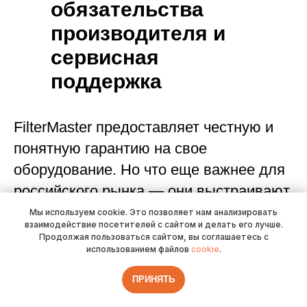
обязательства
производителя и
сервисная
поддержка
FilterMaster предоставляет честную и
понятную гарантию на свое
оборудование. Но что еще важнее для
российского рынка — они выстраивают
партнерскую сеть, способную
Мы используем cookie. Это позволяет нам анализировать
взаимодействие посетителей с сайтом и делать его лучше.
обеспечить качественную сервисную
Продолжая пользоваться сайтом, вы соглашаетесь с
использованием файлов
cookie
.
поддержку на местах. Они понимают,
что продать сложную систему — это
ПРИНЯТЬ
только половина дела. Вторая