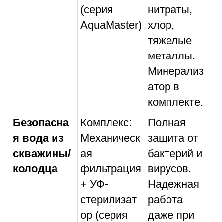
(серия
нитраты,
AquaMaster)
хлор,
тяжелые
металлы.
Минерализ
атор в
комплекте.
Безопасна
Комплекс:
Полная
я вода из
Механическ
защита от
скважины/
ая
бактерий и
колодца
фильтрация
вирусов.
+ УФ-
Надежная
стерилизат
работа
ор (серия
даже при