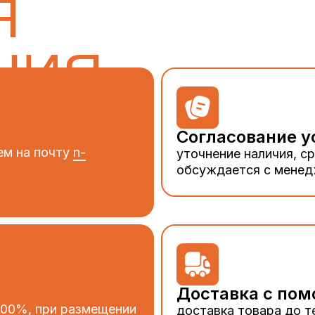
Я
НИЯ
Согласование у
ем на почту
n-
уточнение наличия, ср
обсуждается с мене
Доставка с по
 100%, при размещении
доставка товара до т