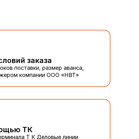
словий заказа
оков поставки, размер аванса,
джером компании ООО «НВТ»
мощью ТК
ерминала Т К Деловые линии