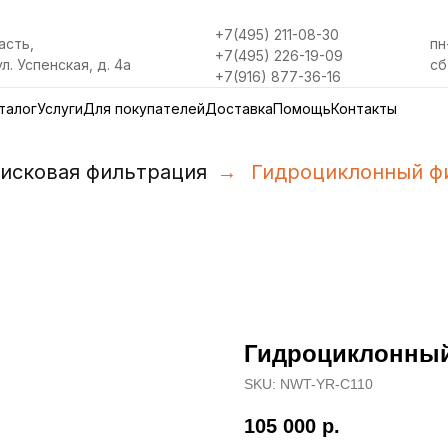
+7(495) 211-08-30
асть,
пн
+7(495) 226-19-09
ул. Успенская, д. 4а
сб
+7(916) 877-36-16
талог
Услуги
Для покупателей
Доставка
Помощь
Контакты
исковая фильтрация
→
Гидроциклонный фи
Гидроциклонный 
SKU:
NWT-YR-C110
105 000
р.