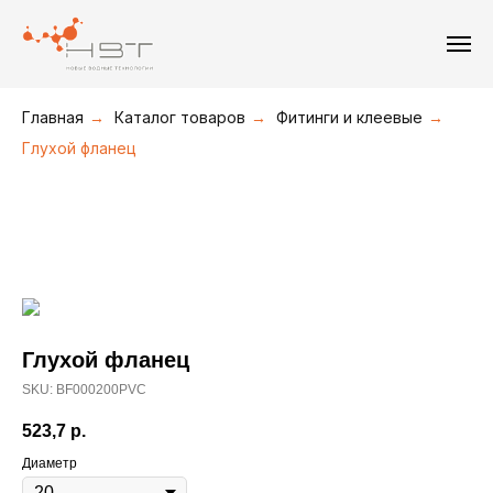
+7(495) 226-19-09
+7(916) 877-36-16
Главная
→
Каталог товаров
→
Фитинги и клеевые
→
Глухой фланец
Глухой фланец
SKU:
BF000200PVC
523,7
р.
Диаметр