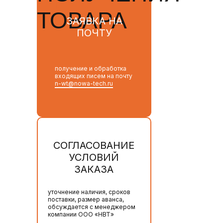
ШАГА
ТОВАРА
ЗАЯВКА НА
ПОЧТУ
получение и обработка
входящих писем на почту
n-wt@nowa-tech.ru
СОГЛАСОВАНИЕ
УСЛОВИЙ
ЗАКАЗА
уточнение наличия, сроков
поставки, размер аванса,
обсуждается с менеджером
компании ООО «НВТ»