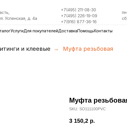
+7(495) 211-08-30
асть,
пн
+7(495) 226-19-09
ул. Успенская, д. 4а
сб
+7(916) 877-36-16
талог
Услуги
Для покупателей
Доставка
Помощь
Контакты
итинги и клеевые
→
Муфта резьбовая
Муфта резьбова
SKU:
SO111100PVC
3 150,2
р.