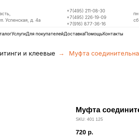
+7(495) 211-08-30
асть,
пн
+7(495) 226-19-09
ул. Успенская, д. 4а
сб
+7(916) 877-36-16
талог
Услуги
Для покупателей
Доставка
Помощь
Контакты
итинги и клеевые
→
Муфта соединительна
Муфта соединит
SKU:
401 125
720
р.