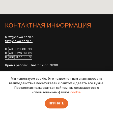
КОНТАКТНАЯ ИНФОРМАЦИЯ
n-wt@nowa-tech.ru
filtr@nowa-tech.ru
8 (495) 211-08-30
8 (495) 226-19-09
8 (916) 877-36-16
Время работы: Пн-Пт 09:00-18:00
ОТГРУЗКА ТОВАРА ОСУЩЕСТВЛЯЕТСЯ ПО ВСЕЙ РОССИИ
Мы используем cookie. Это позволяет нам анализировать
П
одробная контактная информация
взаимодействие посетителей с сайтом и делать его лучше.
Продолжая пользоваться сайтом, вы соглашаетесь с
использованием файлов
cookie
.
ПРИНЯТЬ