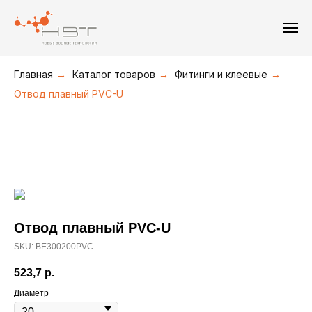
+7(495) 211-08-30
+7(495) 226-19-09
+7(916) 877-36-16
Главная
→
Каталог товаров
→
Фитинги и клеевые
→
Отвод плавный PVC-U
Отвод плавный PVC-U
SKU:
BE300200PVC
523,7
р.
Диаметр