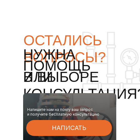
ОСТАЛИСЬ
НУЖНА
ВОПРОСЫ?
ПОМОЩЬ
ИЛИ
В ВЫБОРЕ
КОНСУЛЬТАЦИЯ
Напишите нам на почту ваш запрос
и получите бесплатную консультацию
НАПИСАТЬ