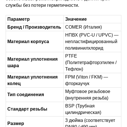
службы без потери герметичности.
Параметр
Значение
Бренд / Производитель
COMER (Италия)
НПВХ (PVC-U / UPVC) —
Материал корпуса
непластифицированный
поливинилхлорид
PTFE
Материал уплотнения
(Политетрафторэтилен /
шара
Тефлон)
Материал уплотнения
FPM (Viton / FKM) —
колец
фторкаучук
Муфтовое резьбовое
Тип соединения
(внутренняя резьба)
BSP (Трубная
Стандарт резьбы
цилиндрическая)
3 дюйма (соответствует
Размер
DN80 / d90 мм)