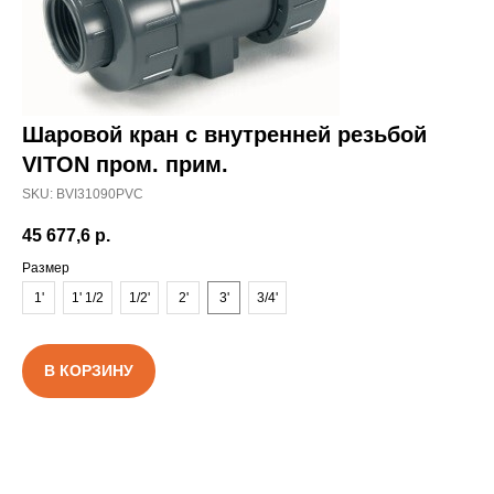
Шаровой кран c внутренней резьбой
VITON пром. прим.
SKU:
BVI31090PVC
45 677,6
р.
Размер
1'
1' 1/2
1/2'
2'
3'
3/4'
В КОРЗИНУ