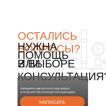
ОСТАЛИСЬ
НУЖНА
ВОПРОСЫ?
ПОМОЩЬ
ИЛИ
В ВЫБОРЕ
КОНСУЛЬТАЦИЯ
Напишите нам на почту ваш запрос
и получите бесплатную консультацию
НАПИСАТЬ