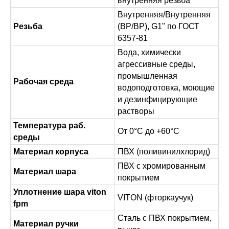
внутренняя резьба
Внутренняя/Внутренняя
Резьба
(ВР/ВР), G1" по ГОСТ
6357-81
Вода, химически
агрессивные среды,
промышленная
Рабочая среда
водоподготовка, моющие
и дезинфицирующие
растворы
Температура раб.
От 0°C до +60°C
среды
Материал корпуса
ПВХ (поливинилхлорид)
ПВХ с хромированным
Материал шара
покрытием
Уплотнение шара viton
VITON (фторкаучук)
fpm
Сталь с ПВХ покрытием,
Материал ручки