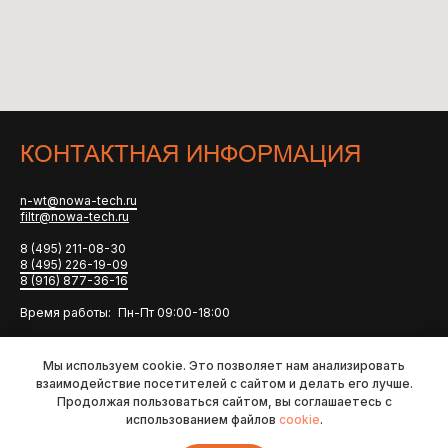
КОНТАКТНАЯ ИНФОРМАЦИЯ
n-wt@nowa-tech.ru
filtr@nowa-tech.ru
8 (495) 211-08-30
8 (495) 226-19-09
8 (916) 877-36-16
Время работы: Пн-Пт 09:00-18:00
ОТГРУЗКА ТОВАРА ОСУЩЕСТВЛЯЕТСЯ ПО ВСЕЙ РОССИИ
Мы используем cookie. Это позволяет нам анализировать
П
одробная контактная информация
взаимодействие посетителей с сайтом и делать его лучше.
Продолжая пользоваться сайтом, вы соглашаетесь с
использованием файлов
cookie
.